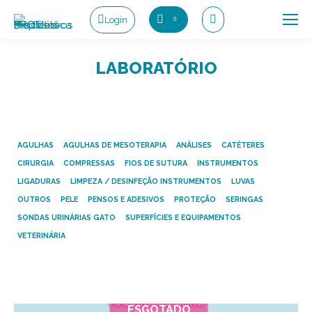
Login
0
Search:
LABORATÓRIO
AGULHAS
AGULHAS DE MESOTERAPIA
ANÁLISES
CATÉTERES
CIRURGIA
COMPRESSAS
FIOS DE SUTURA
INSTRUMENTOS
LIGADURAS
LIMPEZA / DESINFEÇÃO INSTRUMENTOS
LUVAS
OUTROS
PELE
PENSOS E ADESIVOS
PROTEÇÃO
SERINGAS
SONDAS URINÁRIAS GATO
SUPERFÍCIES E EQUIPAMENTOS
VETERINÁRIA
Copos / Frascos de
recolha de urina