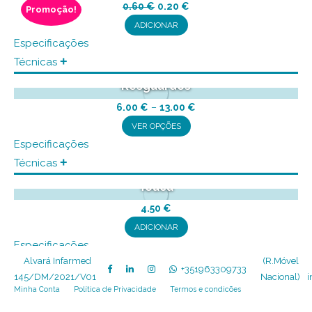
O
O
0.60
€
0.20
€
Promoção!
preço
preço
ADICIONAR
original
atual
Especificações
era:
é:
+
Técnicas
0.60 €.
0.20 €.
Resguardos
Price
6.00
€
–
13.00
€
This
range:
VER OPÇÕES
6.00 €
product
Especificações
through
+
has
Técnicas
13.00 €
multiple
Touca
variants.
4.50
€
The
ADICIONAR
options
Especificações
may
 Alvará Infarmed 
 (R.Móvel 
+
Técnicas
+351963309733
be
145/DM/2021/V01  
Nacional)
i
Minha Conta
Política de Privacidade
Termos e condicões
chosen