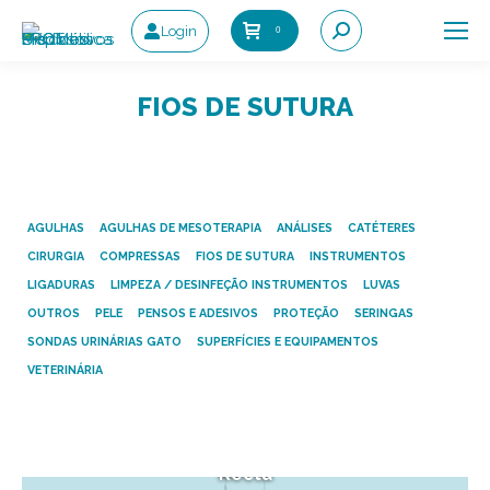
Login
0
Search:
FIOS DE SUTURA
AGULHAS
AGULHAS DE MESOTERAPIA
ANÁLISES
CATÉTERES
CIRURGIA
COMPRESSAS
FIOS DE SUTURA
INSTRUMENTOS
LIGADURAS
LIMPEZA / DESINFEÇÃO INSTRUMENTOS
LUVAS
OUTROS
PELE
PENSOS E ADESIVOS
PROTEÇÃO
SERINGAS
SONDAS URINÁRIAS GATO
SUPERFÍCIES E EQUIPAMENTOS
VETERINÁRIA
Daclon (Nylon) – Agulha
Recta