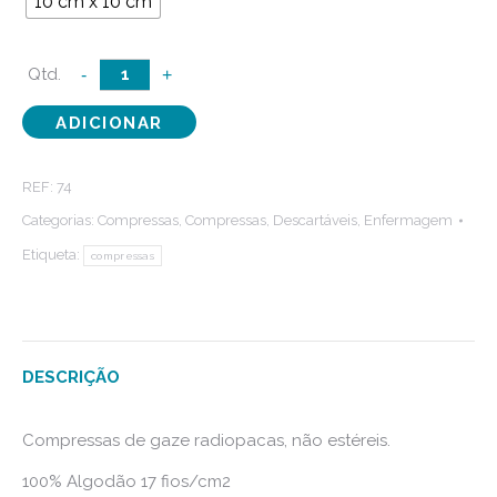
10 cm x 10 cm
Quantidade
-
+
de
ADICIONAR
Compressas
Gaze
REF:
74
RX
Categorias:
Compressas
,
Compressas
,
Descartáveis
,
Enfermagem
Etiqueta:
compressas
DESCRIÇÃO
Compressas de gaze radiopacas, não estéreis.
100% Algodão 17 fios/cm2