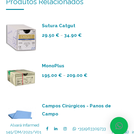
Produtos Relacionados
Sutura Catgut
Price
29.50
€
34.90
€
–
range:
29.50 €
through
34.90 €
MonoPlus
Price
195.00
€
209.00
€
–
range:
195.00 €
through
209.00 €
Campos Cirúrgicos - Panos de
Campo
Price
0.22
€
0.95
€
–
 Alvará Infarmed 
 (R.Móvel 
+351963309733
range:
145/DM/2021/V01  
Nacional)
i