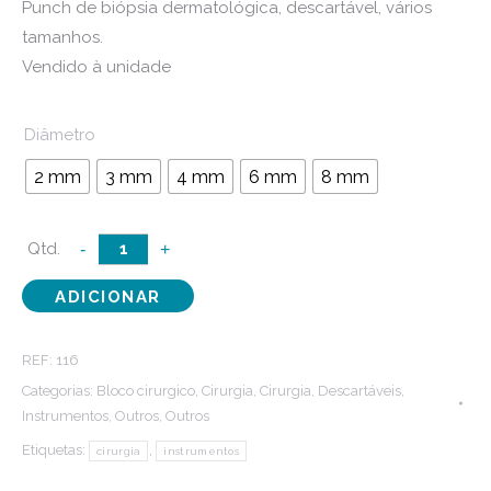
Punch de biópsia dermatológica, descartável, vários
tamanhos.
Vendido à unidade
Diâmetro
2 mm
3 mm
4 mm
6 mm
8 mm
Quantidade
-
+
de
ADICIONAR
Punch
de
REF:
116
biópsia
Categorias:
Bloco cirurgico
,
Cirurgia
,
Cirurgia
,
Descartáveis
,
Instrumentos
,
Outros
,
Outros
Etiquetas:
,
cirurgia
instrumentos